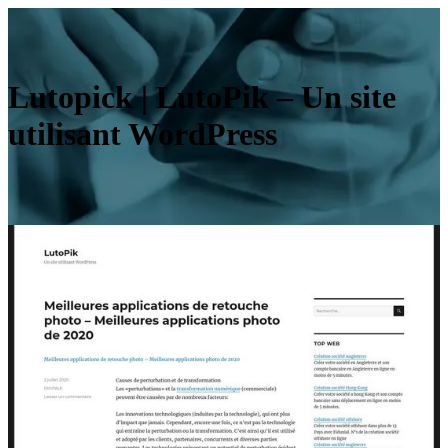
Lutopick | LutoPik – Un site
utilisant WordPress