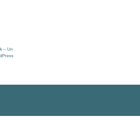
ik – Un
rdPress